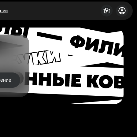
ации
щение