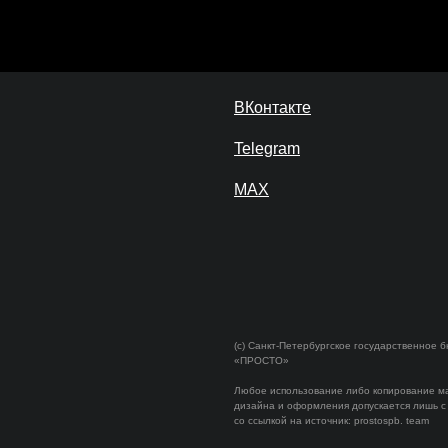
ВКонтакте
Telegram
MAX
(c)
Санкт-Петербургское государственное 
«ПРОСТО»
Любое использование либо копирование м
дизайна и оформления допускается лишь с
со ссылкой на источник: prostospb. team