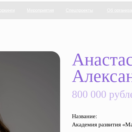
оркинги
Мероприятия
Спецпроекты
Об организ
Анаста
Алекса
800 000 рубл
Название:
Академия развития «Ма