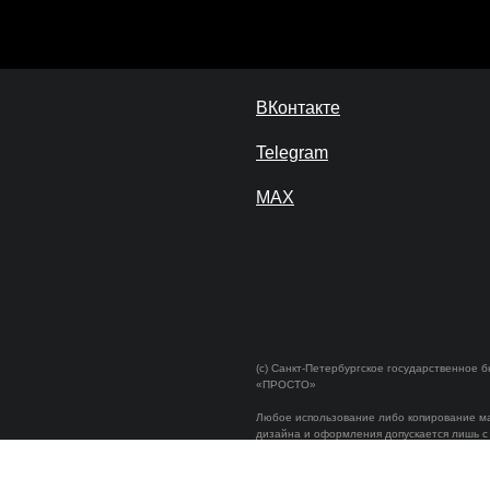
ВКонтакте
Telegram
MAX
(c)
Санкт-Петербургское государственное 
«ПРОСТО»
Любое использование либо копирование м
дизайна и оформления допускается лишь с
со ссылкой на источник: prostospb. team