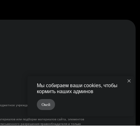
Мы собираем ваши cookies, чтобы
кормить наших админов
Окей
бюджетное учреждение «Молодёжные пространства
атериалов или подборки материалов сайта, элементов
 письменного разрешения правообладателя и только