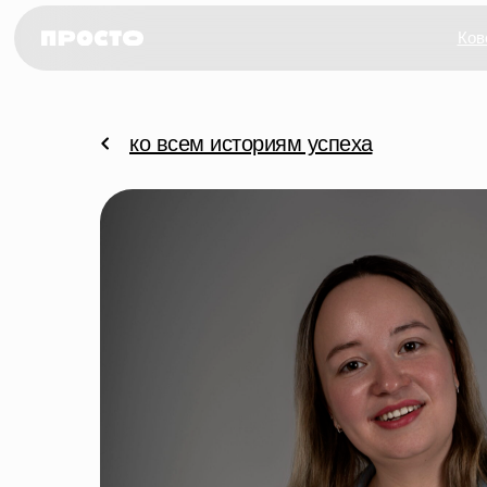
Ков
ко всем историям успеха