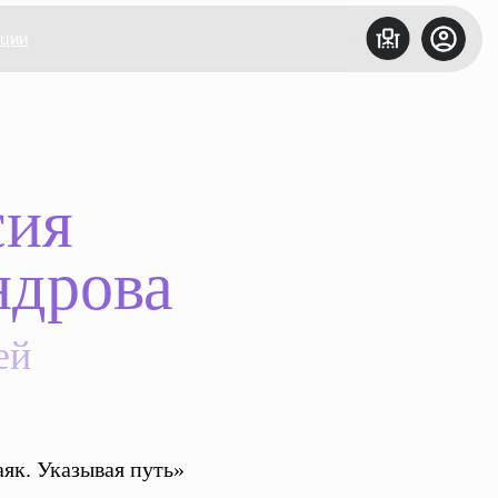
ации
сия
ндрова
ей
як. Указывая путь»