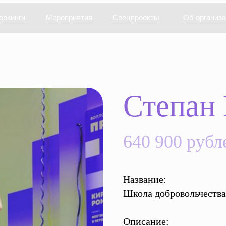
оркинги
Мероприятия
Спецпроекты
Об организ
Степан
640 900 рубл
Название:
Школа добровольчеств
Описание: