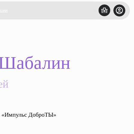
ации
 Шабалин
ей
а «Импульс ДоброТЫ»