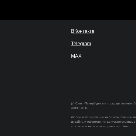
ВКонтакте
Telegram
MAX
(c)
Санкт-Петербургское государственное 
«ПРОСТО»
Любое использование либо копирование м
дизайна и оформления допускается лишь с
со ссылкой на источник: prostospb. team