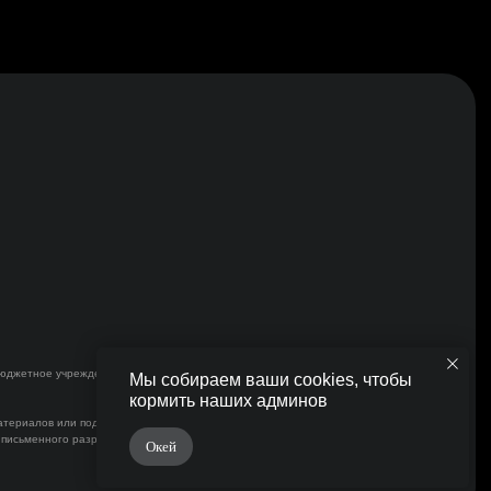
бюджетное учреждение «Молодёжные пространства
Мы собираем ваши cookies, чтобы
кормить наших админов
атериалов или подборки материалов сайта, элементов
 письменного разрешения правообладателя и только
Окей