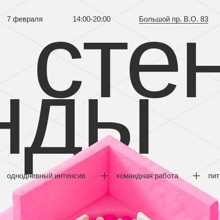
стен
7 февраля
14:00-20:00
Большой пр. В.О. 83
нды
однодневный интенсив
командная работа
питчинг концепций
п