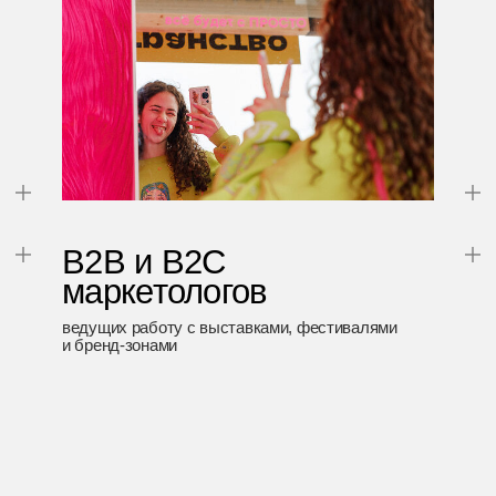
программа
теория и вдохновение
14:00
узнаешь, как работать с молодой аудиторией, какие механики
цепляют и как измерять эффективность стендов
фокус на ПРОСТО
15:00
и бизнес-игра
разберёшь, как ПРОСТО участвует в городских событиях,
придумаешь новую концепцию с командой и распишешь мини-
стратегию
кофе-брейк
16:00
питчинг идей
18:30
презентуешь готовую концепцию с командой, получишь
обратную связь от экспертов и заберёшь готовый кейс
в портфолио!