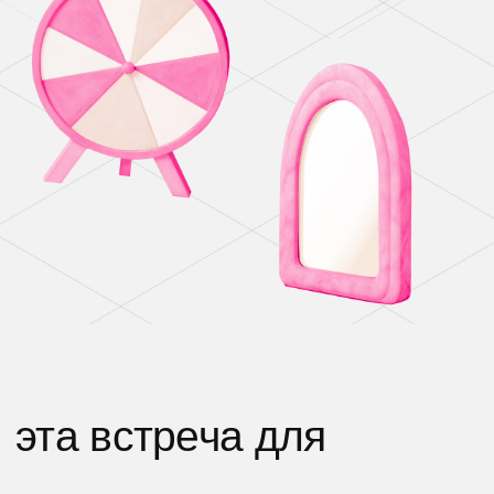
и спецпроектами
ивент-
менеджеров
организующих городские события
B2B и B2C
маркетологов