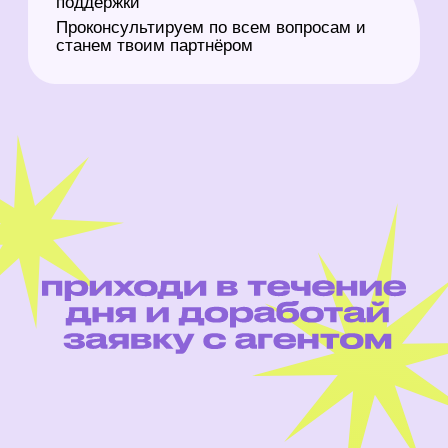
Заберёшь письмо
поддержки ПРОСТО
чтобы усилить заявку
и получить грант
Доработаешь или создашь
заявку на конкурс
с агентами ПРОСТО
и экспертами
Росмолодёжь. Гранты
Получишь шанс выиграть до
1.000.000 рублей
на реализацию своего
социального проекта