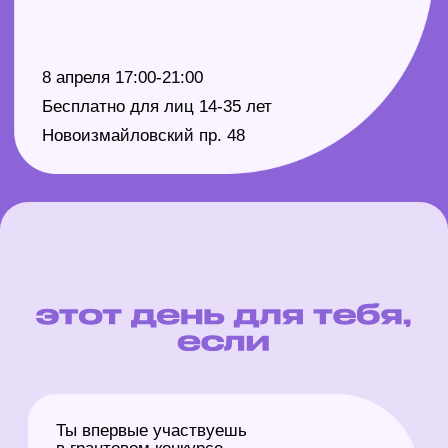
Ты впервые участвуешь
в грантовом конкурсе
Проработаем каждый этап
заполнения заявки
Ты ни разу
не выигрывал грант
Доработаем проект
и подадим его на конкурс
Ты не успеваешь с заполнением
заявки в срок
Заполним все недописанные
графы заявки на сайте