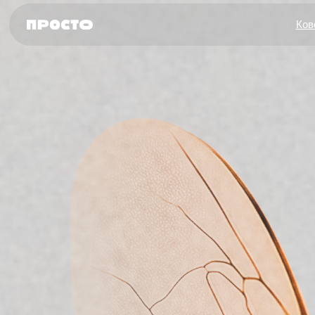
Ков
СТ