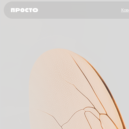
Ков
СТ