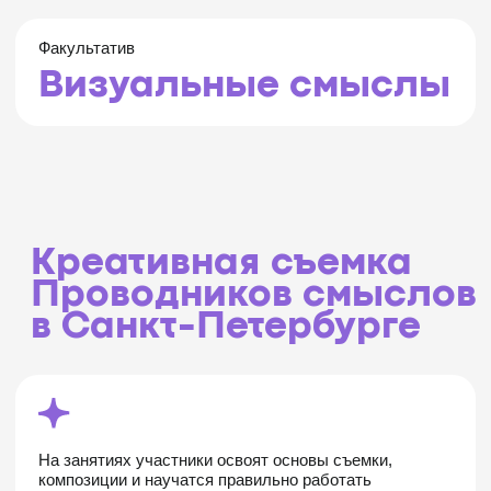
Креативная съемка
Проводников смыслов
в Санкт-Петербурге
На занятиях участники освоят основы съемки,
композиции и научатся правильно работать
с человеком в кадре. Лучшие выпускники получат
возможность участвовать в создании креативных
портретов проводников смыслов, а также представить
свои работы на выставке
В основе выставки серия портретов проводников,
созданных молодыми фотографами в рамках
программы. Каждый визуальный образ дополнится
личной историей участника: как он пришёл в проект,
что для него значит участие и какие возможности
это открыло