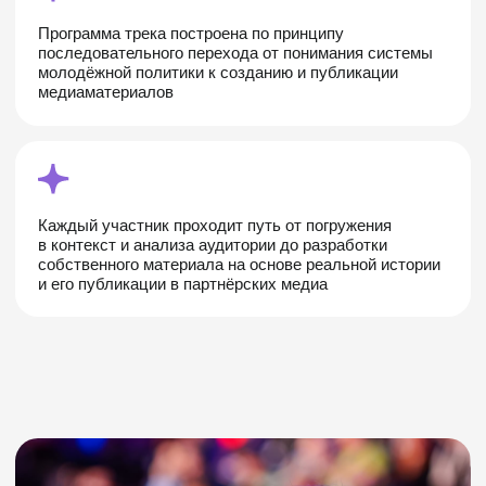
В рамках проекта
формируется группа
молодых авторов
студентов и выпускников журналистских
направлений, которые готовят материалы под
редакционным сопровождением. Материал для
работы основан на реальных историях молодых
людей: как они приходят в проекты, какие барьеры
преодолевают, какие результаты получают