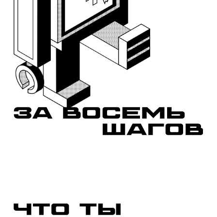
Знания
узнаешь о мерах
поддержки субъектов
МСП в Петербурге
Проект
разработаешь
пошаговый план
собственного бизнеса
Сообщество
найдёшь единомышленников
и потенциальных партнёров