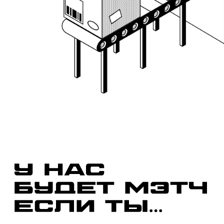
Будущий предприниматель
Заинтересованный в управлении
успешным бизнес-проектом
Корпоративный сотрудник
Настроенный на усиление навыков
бизнес-моделирования
28.04
19:00
Разработка
и оценка
бизнес-идеи
30.04
19:00
Анализ
рынка и