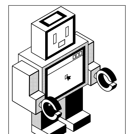
аудитории
05.05
19:00
Создание
бизнес-
модели
07.05
19:00
Юридические
составляющие
12.05
19:00
Основы
маркетинга
14.05
19:00
Финмодель
и стратегия
19.05
19:00