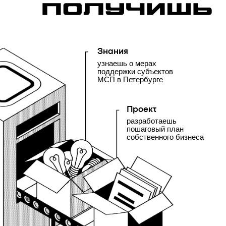
Связи
обменяешься контактами
и получишь советы от бизнесменов