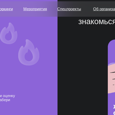
оркинги
Мероприятия
Спецпроекты
Об организ
знакомься, прожарка проектов