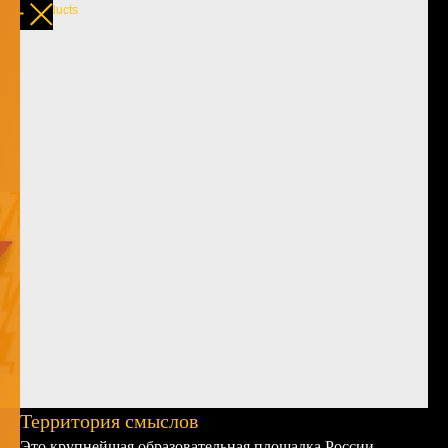
More products
Территория смыслов
Это крупнейшая образовательная площадка России,