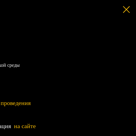
кой среды
 проведения
рация
на сайте